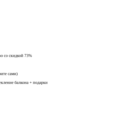
во
со скидкой 73%
ите сами)
екление балкона + подарки