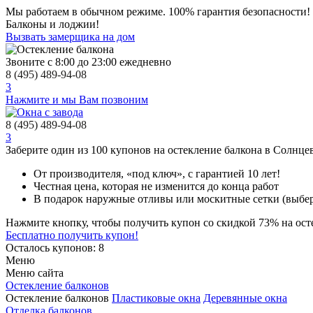
Мы работаем в обычном режиме.
100% гарантия безопасности!
Балконы и лоджии!
Вызвать замерщика на дом
Звоните с 8:00 до 23:00 ежедневно
8 (495) 489-94-08
3
Нажмите и мы Вам позвоним
8 (495) 489-94-08
3
Заберите
один из 100
купонов на остекление балкона в Солнце
От производителя
, «под ключ»,
с гарантией 10 лет!
Честная цена,
которая не изменится до конца работ
В подарок
наружные отливы или москитные сетки (выбер
Нажмите кнопку, чтобы получить
купон со скидкой 73%
на ост
Бесплатно получить купон!
Осталось купонов: 8
Меню
Меню сайта
Остекление балконов
Остекление балконов
Пластиковые окна
Деревянные окна
Отделка балконов