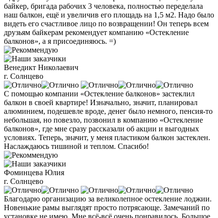
байкер, бригада рабочих 3 человека, полностью переделала
наш балкон, ещё и увеличив его площадь на 1,5 м2. Надо было
видеть его счастливое лицо по возвращении! Он теперь всем
друзьям байкерам рекомендует компанию «Остекление
балконов», а я присоединяюсь. =)
Венедикт Николаевич
г. Солнцево
С помощью компании «Остекление балконов» застеклил
балкон в своей квартире! Изначально, значит, планировал
алюминием, подешевле вроде, денег было немного, пенсия-то
небольшая, но повезло, позвонил в компанию «Остекление
балконов», где мне сразу рассказали об акции и выгодных
условиях. Теперь, значит, у меня пластиком балкон застеклен.
Наслаждаюсь тишиной и теплом. Спасибо!
Фоминцева Юлия
г. Солнцево
Благодарю организацию за великолепное остекление лоджии.
Новенькие рамы выглядят просто потрясающе. Замечаний по
установке не имею. Мне всё-всё очень понравилось. Большое